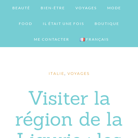
BEAUTÉ
BIEN-ÊTRE
VOYAGES
MODE
FOOD
IL ÉTAIT UNE FOIS
BOUTIQUE
ME CONTACTER
FRANÇAIS
ITALIE
,
VOYAGES
Visiter la
région de la