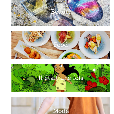
Beauté
Food
Il était une fois
Mode