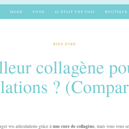
MODE
FOOD
IL ÉTAIT UNE FOIS
BOUTIQUE
BIEN-ÊTRE
lleur collagène po
ulations ? (Compar
une cure de collagène
ager vos articulations grâce à
, mais vous vous se