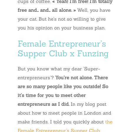
cups of coffee.
« Yeah! I’m free! I’m totally
free and… and… all alone. »
Well, you have
your cat. But he’s not so willing to give
you his opinion on your business plan.
Female Entrepreneur’s
Supper Club x Funzing
But you know what my dear ‘Super-
entrepreneurs’?
You’re not alone.
There
are so many people like you outside!
So
it’s time for you to meet other
entrepreneurs as I did.
In my blog post
about how to meet people in London and
make friends, I told you quickly about
the
Female Entrepreneur’s Supper Club,