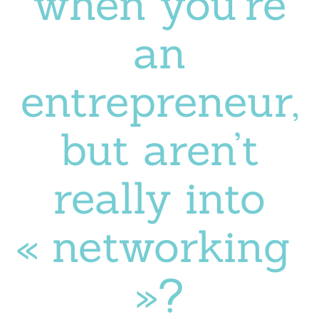
when you’re
an
entrepreneur,
but aren’t
really into
« networking
»?