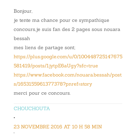
Bonjour,
je tente ma chance pour ce sympathique
concours,je suis fan des 2 pages sous nouara
bessah
mes liens de partage sont;
https://plus.google.com/u/0/100448725147675
581419/posts/1jytpE6aUgy?sfc=true
https://www.facebook.com/nouara.bessah/post
s/1653155961377378?pnref=story
merci pour ce concours.
CHOUCHOUTA
•
23 NOVEMBRE 2016 AT 10 H 58 MIN
•