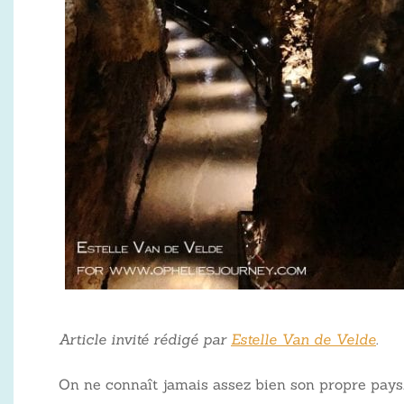
Article invité rédigé par
Estelle Van de Velde
.
On ne connaît jamais assez bien son propre pays.