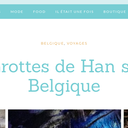
S
MODE
FOOD
IL ÉTAIT UNE FOIS
BOUTIQUE
BELGIQUE
,
VOYAGES
Grottes de Han 
Belgique