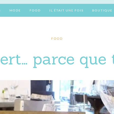
S
MODE
FOOD
IL ÉTAIT UNE FOIS
BOUTIQUE
FOOD
ert… parce que 