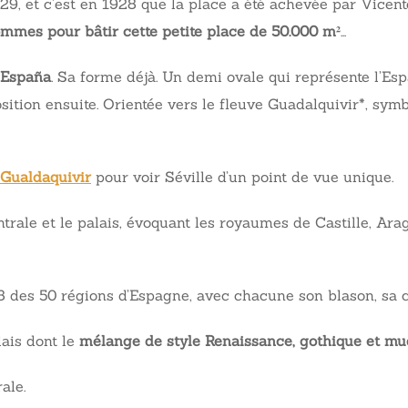
929, et c’est en 1928 que la place a été achevée par Vic
ommes pour bâtir cette petite place de 50.000 m²
…
 España
. Sa forme déjà. Un demi ovale qui représente l’Es
ition ensuite. Orientée vers le fleuve Guadalquivir*, symb
e Gualdaquivir
pour voir Séville d’un point de vue unique.
ntrale et le palais, évoquant les royaumes de Castille, Ar
 des 50 régions d’Espagne, avec chacune son blason, sa c
lais dont le
mélange de style Renaissance, gothique et mu
ale.