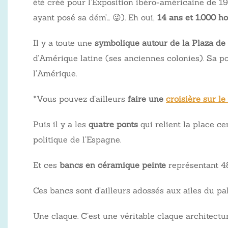
été créé pour l’Exposition ibéro-américaine de 1
ayant posé sa dém’… 😜). Eh oui,
14 ans et 1.000 h
Il y a toute une
symbolique autour de la Plaza de
d’Amérique latine (ses anciennes colonies). Sa pos
l’Amérique.
*Vous pouvez d’ailleurs
faire une
croisière sur l
Puis il y a les
quatre ponts
qui relient la place ce
politique de l’Espagne.
Et ces
bancs en céramique peinte
représentant 48
Ces bancs sont d’ailleurs adossés aux ailes du pa
Une claque. C’est une véritable claque architectur