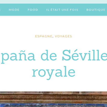
S
MODE
FOOD
IL ÉTAIT UNE FOIS
BOUTIQUE
ESPAGNE
,
VOYAGES
paña de Séville 
royale