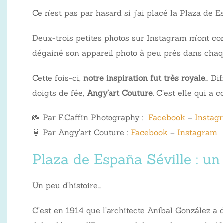
Ce n’est pas par hasard si j’ai placé la Plaza de
Deux-trois petites photos sur Instagram m’ont con
dégainé son appareil photo à peu près dans chaque
Cette fois-ci,
notre inspiration fut très royale
… Di
doigts de fée,
Angy’art Couture
. C’est elle qui a 
📸 Par F.Caffin Photography :
Facebook
–
Instag
👗 Par Angy’art Couture :
Facebook
–
Instagram
Plaza de España Séville : un
Un peu d’histoire…
C’est en 1914 que l’architecte Aníbal González a 