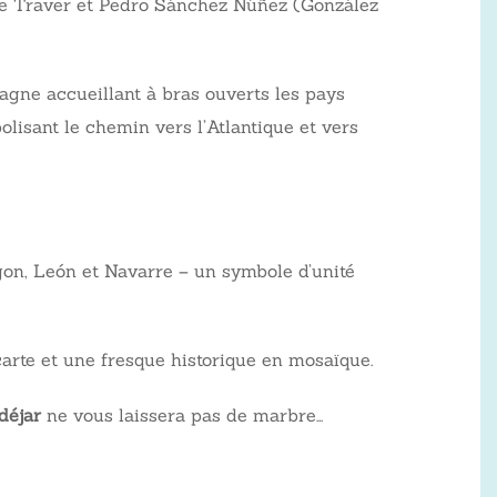
ente Traver et Pedro Sánchez Núñez (González
pagne accueillant à bras ouverts les pays
olisant le chemin vers l’Atlantique et vers
agon, León et Navarre – un symbole d’unité
arte et une fresque historique en mosaïque.
déjar
ne vous laissera pas de marbre…