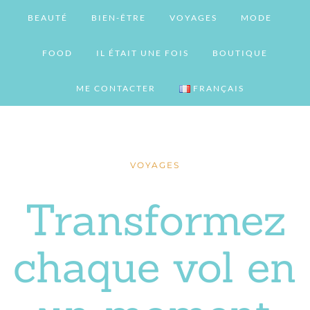
BEAUTÉ
BIEN-ÊTRE
VOYAGES
MODE
FOOD
IL ÉTAIT UNE FOIS
BOUTIQUE
ME CONTACTER
FRANÇAIS
VOYAGES
Transformez
chaque vol en